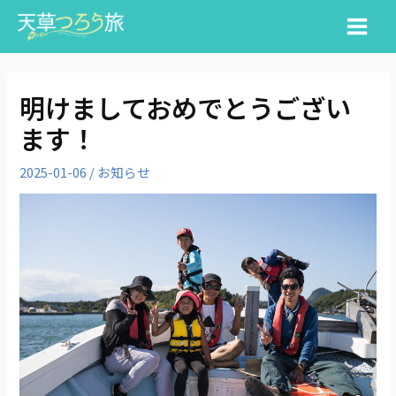
内
投
検
Main
容
稿
索
Menu
を
ナ
ス
ビ
キ
ゲ
明けましておめでとうござい
ッ
ー
ます！
プ
シ
ョ
2025-01-06
/
お知らせ
ン