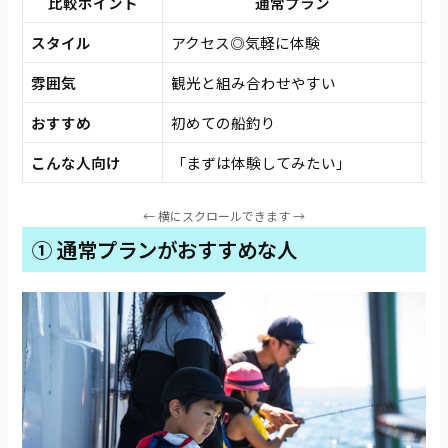
比較ポイント
通常プラン
スタイル
アクセス◎気軽に体験
一
雰囲気
観光と組み合わせやすい
静
おすすめ
初めての船釣り
家
こんな人向け
「まずは体験してみたい」
「
① 通常プランがおすすめな人