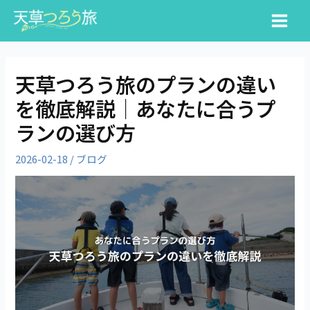
内
投
検
Main
容
稿
索
Menu
を
ナ
ス
ビ
キ
ゲ
天草つろう旅のプランの違い
ッ
ー
を徹底解説｜あなたに合うプ
プ
シ
ョ
ランの選び方
ン
2026-02-18
/
ブログ